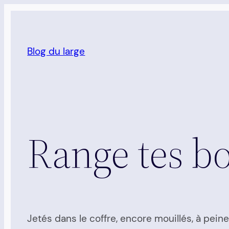
Aller
au
contenu
Blog du large
Range tes bo
Jetés dans le coffre, encore mouillés, à peine