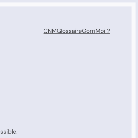
CNM
Glossaire
Gorri
Moi ?
ssible.