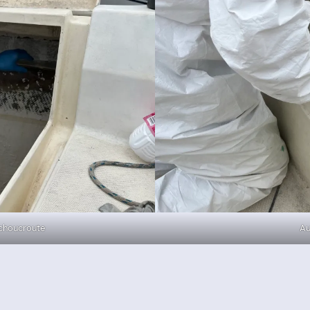
 choucroute
Au