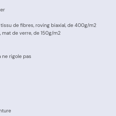
ter
ssu de fibres, roving biaxial, de 400g/m2
n, mat de verre, de 150g/m2
a ne rigole pas
inture